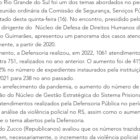
 no Rio Grande do Sul foi um dos temas abordados no pe
eunião ordinária da Comissão de Segurança, Serviços Pú
ado desta quinta-feira (16). No encontro, presidido pe
a dirigente do  Núcleo de Defesa de Direitos Humanos d
rmo Guimarães, apresentou um panorama dos casos atend
mente, a partir de 2020.
nto, a Defensoria realizou, em 2022, 1061 atendimentos
ontra 751, realizados no ano anterior. O aumento foi de 4
% no número de expedientes instaurados pela instituiç
2021 para 238 no ano passado.
 o arrefecimento da pandemia, o aumento do número de 
ão do Núcleo de Gestão Estratégica do Sistema Prisiona
atendimentos realizados pela Defensoria Pública no per
 análise da violência policial no RS, assim como o aum
e o tema abertos pela Defensoria.
 Zucco (Republicanos) avaliou que os números trazido
em, necessariamente, o incremento da violência policial