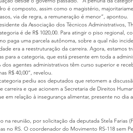
ação desde o governo passado. “A penúria da categori
ro é composto, assim como o magistério, majoritariame
casos, via de regra, a remuneração é menor”, apontou.
sidente da Associação dos Técnicos Administrativos, Th
categoria é de R$ 1020,00. Para atingir o piso regional, 
erno paga uma parcela autônoma, sobre a qual não incid
idade era a reestruturação da carreira. Agora, estamos t
cas para a categoria, que está presente em toda a admini
 dos agentes administrativos têm curso superior e receb
as R$ 40,00”, revelou.
categoria pediu aos deputados que retomem a discussã
e carreira e que acionem a Secretaria de Direitos Huma
e em relação à insegurança alimentar, presente no dia a
 na reunião, por solicitação da deputada Stela Farias (PT
ias no RS. O coordenador do Movimento RS-118 sem Pe