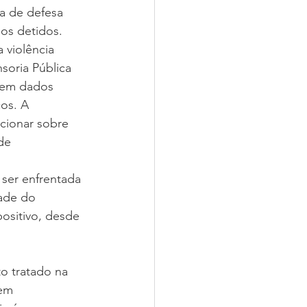
a de defesa 
dos detidos.
violência 
soria Pública 
 em dados 
os. A 
cionar sobre 
de 
ser enfrentada 
ade do 
ositivo, desde 
to tratado na 
em 