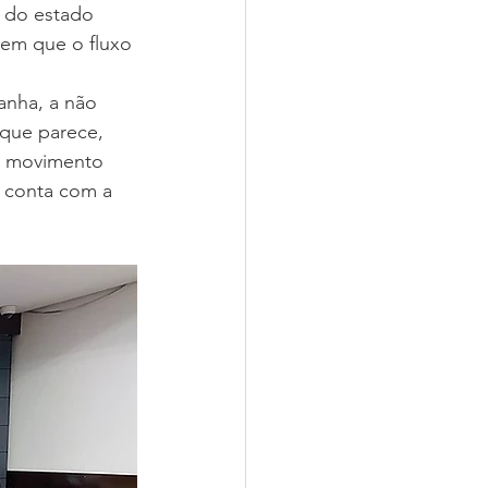
o do estado 
 em que o fluxo 
nha, a não 
 que parece, 
o movimento 
á conta com a 