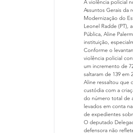
A violência policial
Assuntos Gerais da r
Modernização do Est
Leonel Radde (PT), 
Pública, Aline Pale
instituição, especial
Conforme o levantame
violência policial c
um incremento de 72
saltaram de 139 em 
Aline ressaltou que
custódia com a criaç
do número total de 
levados em conta na
de expedientes sobr
O deputado Delegado
defensora não reflet