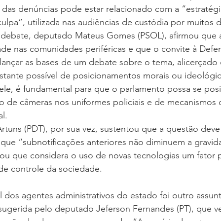
 das denúncias pode estar relacionado com a “estratégi
culpa”, utilizada nas audiências de custódia por muitos 
debate, deputado Mateus Gomes (PSOL), afirmou que a 
dade nas comunidades periféricas e que o convite à Defen
 lançar as bases de um debate sobre o tema, alicerçado
istante possível de posicionamentos morais ou ideológic
ele, é fundamental para que o parlamento possa se posi
 de câmeras nos uniformes policiais e de mecanismos 
l.
tuns (PDT), por sua vez, sustentou que a questão deve 
 que “subnotificações anteriores não diminuem a gravid
ou que considera o uso de novas tecnologias um fator p
e controle da sociedade.
al dos agentes administrativos do estado foi outro assun
 sugerida pelo deputado Jeferson Fernandes (PT), que v