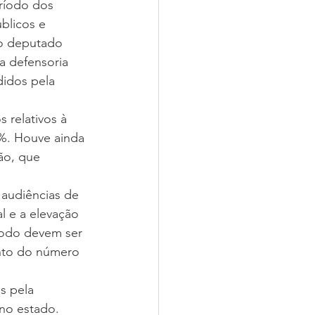
ríodo dos 
blicos e 
lo deputado 
a defensoria 
idos pela 
 relativos à 
1%. Houve ainda 
ão, que 
audiências de 
l e a elevação 
íodo devem ser 
ento do número 
s pela 
 no estado. 