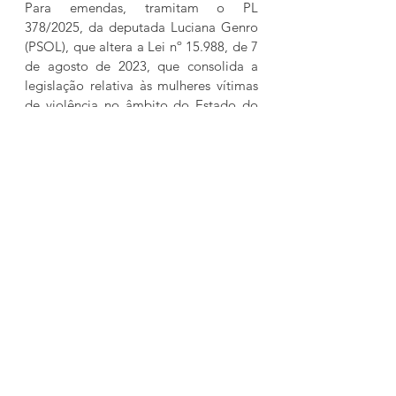
Para emendas, tramitam o PL 
378/2025, da deputada Luciana Genro 
(PSOL), que altera a Lei nº 15.988, de 7 
de agosto de 2023, que consolida a 
legislação relativa às mulheres vítimas 
de violência no âmbito do Estado do 
Rio Grande do Sul, para o fim de criar 
o benefício “Porto Seguro”; e PL 
423/2025, da deputada Delegada 
Nadine (PSD), que altera a Lei n.º 
15.988, de 7 de agosto de 2023, que 
consolida a legislação relativa às 
mulheres vítimas de violência no 
âmbito do Estado do Rio Grande do 
Sul.
Das matérias distribuídas para relatoria 
o deputado Leonel Radde (PT), irá 
relatar o PL 296/2019, do deputado 
Luiz Marenco (PDT), que altera a Lei n. 
º 9.823, de 22 de janeiro de 1993, que 