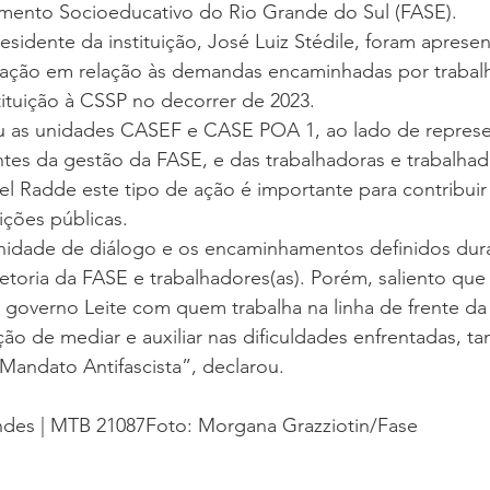
ento Socioeducativo do Rio Grande do Sul (FASE).
sidente da instituição, José Luiz Stédile, foram aprese
undação em relação às demandas encaminhadas por trabal
tituição à CSSP no decorrer de 2023.
ou as unidades CASEF e CASE POA 1, ao lado de represe
tes da gestão da FASE, e das trabalhadoras e trabalhad
nel Radde este tipo de ação é importante para contribuir
uições públicas.
idade de diálogo e os encaminhamentos definidos dura
etoria da FASE e trabalhadores(as). Porém, saliento que
 governo Leite com quem trabalha na linha de frente da i
o de mediar e auxiliar nas dificuldades enfrentadas, ta
andato Antifascista”, declarou.
ndes | MTB 21087Foto: Morgana Grazziotin/Fase