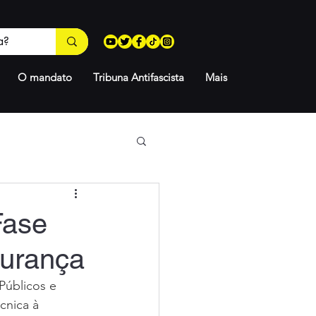
O mandato
Tribuna Antifascista
Mais
Fase
gurança
úblicos e 
cnica à 