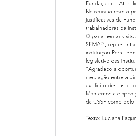
Fundação de Atendim
Na reunião com o pre
justificativas da F
trabalhadoras da ins
O parlamentar visit
SEMAPI, representan
instituição.Para Leo
legislativo das instit
“Agradeço a oportun
mediação entre a dir
explicito descaso do
Mantemos a disposiçã
da CSSP como pelo M
Texto: Luciana Fagu