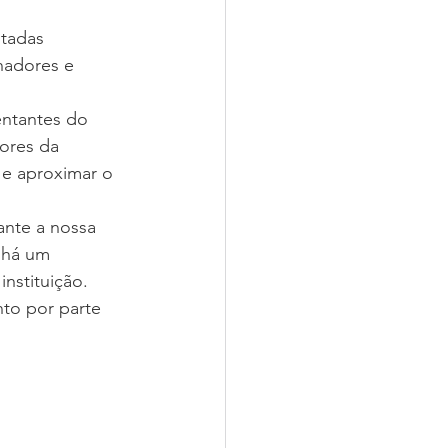
ntadas 
hadores e 
ntantes do 
ores da 
 e aproximar o 
nte a nossa 
 há um 
nstituição. 
nto por parte 