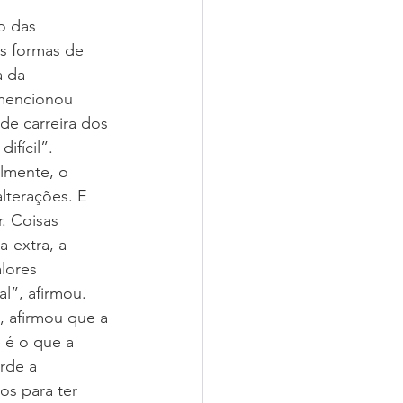
o das 
as formas de 
a da 
 mencionou 
de carreira dos 
ifícil”.
lmente, o 
lterações. E 
. Coisas 
-extra, a 
lores 
l”, afirmou.
, afirmou que a 
 é o que a 
rde a 
os para ter 