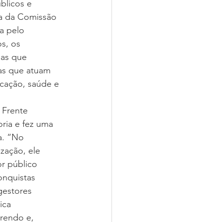
blicos e 
ca da Comissão 
a pelo 
s, os 
ias que 
as que atuam 
cação, saúde e 
Frente 
ria e fez uma 
a. “No 
zação, ele 
r público 
onquistas 
gestores 
ica 
rendo e, 