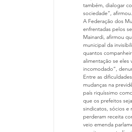
também, dialogar co
sociedade”, afirmou
A Federação dos Mun
enfrentadas pelos se
Mainardi, afirmou qu
municipal da invisib
quantos companheiros
alimentação se eles 
incomodado”, denun
Entre as dificuldades
mudanças na previdê
país riquíssimo como
que os prefeitos sej
sindicatos, sócios 
perderam receita cor
veio emenda parlame