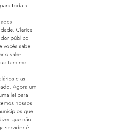
para toda a 
dades 
dade, Clarice 
idor público 
e vocês sabe 
r o vale-
 que tem me 
lários e as 
pado. Agora um 
ma lei para 
 temos nossos 
unicípios que 
dizer que não 
a servidor é 