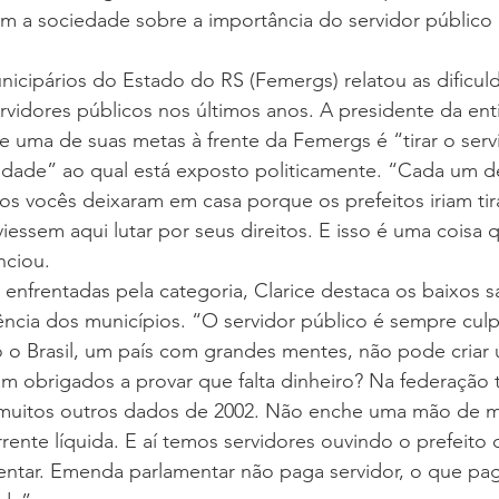
m a sociedade sobre a importância do servidor público 
.
icipários do Estado do RS (Femergs) relatou as dificul
rvidores públicos nos últimos anos. A presidente da enti
e uma de suas metas à frente da Femergs é “tirar o serv
ilidade” ao qual está exposto politicamente. “Cada um d
 vocês deixaram em casa porque os prefeitos iriam tira
viessem aqui lutar por seus direitos. E isso é uma coisa
ciou.
 enfrentadas pela categoria, Clarice destaca os baixos sa
ncia dos municípios. “O servidor público é sempre cul
 o Brasil, um país com grandes mentes, não pode criar u
am obrigados a provar que falta dinheiro? Na federação
e muitos outros dados de 2002. Não enche uma mão de m
rente líquida. E aí temos servidores ouvindo o prefeito 
ntar. Emenda parlamentar não paga servidor, o que pag