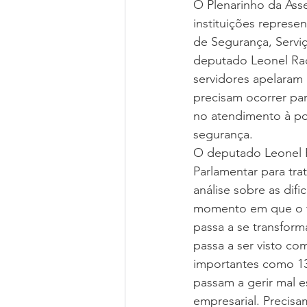
O Plenarinho da Assem
instituições represe
de Segurança, Servi
deputado Leonel Rad
servidores apelaram 
precisam ocorrer par
no atendimento à po
segurança.
O deputado Leonel 
Parlamentar para tra
análise sobre as dif
momento em que o tra
passa a se transfor
passa a ser visto co
importantes como 13°
passam a gerir mal es
empresarial. Precis