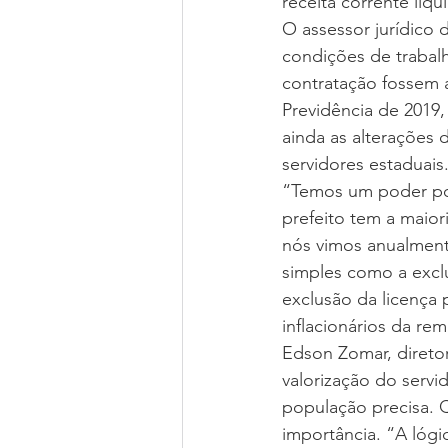
receita corrente líq
O assessor jurídico 
condições de trabalh
contratação fossem a
Previdência de 2019,
ainda as alterações 
servidores estaduais
“Temos um poder pol
prefeito tem a maiori
nós vimos anualment
simples como a exclu
exclusão da licença p
inflacionários da re
Edson Zomar, diretor
valorização do servi
população precisa. Q
importância. “A lógi