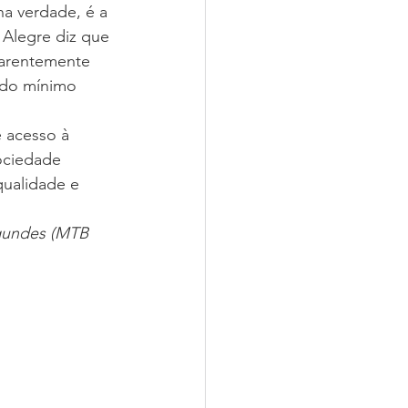
na verdade, é a 
 Alegre diz que 
parentemente 
ado mínimo 
 acesso à 
sociedade 
qualidade e 
agundes (MTB 