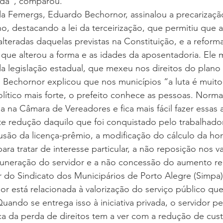
uida”, comparou.
da Femergs, Eduardo Bechornor, assinalou a precarizaçã
o, destacando a lei da terceirização, que permitiu que 
lteradas daquelas previstas na Constituição, e a reform
 que alterou a forma e as idades da aposentadoria. Ele
da legislação estadual, que mexeu nos direitos do plano 
. Bechornor explicou que nos municípios “a luta é muito d
ítico mais forte, o prefeito conhece as pessoas. Norma
a na Câmara de Vereadores e fica mais fácil fazer essas a
e redução daquilo que foi conquistado pelo trabalhador
são da licença-prêmio, a modificação do cálculo da hora
ara tratar de interesse particular, a não reposição nos va
muneração do servidor e a não concessão do aumento rea
 do Sindicato dos Municipários de Porto Alegre (Simpa)
dor está relacionada à valorização do serviço público que
uando se entrega isso à iniciativa privada, o servidor pe
ca da perda de direitos tem a ver com a redução de cust