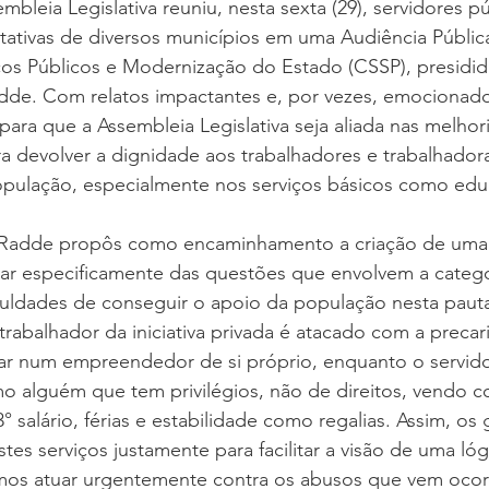
bleia Legislativa reuniu, nesta sexta (29), servidores pú
ntativas de diversos municípios em uma Audiência Públi
ços Públicos e Modernização do Estado (CSSP), presidid
de. Com relatos impactantes e, por vezes, emocionado
para que a Assembleia Legislativa seja aliada nas melhor
a devolver a dignidade aos trabalhadores e trabalhador
pulação, especialmente nos serviços básicos como edu
Radde propôs como encaminhamento a criação de uma 
tar especificamente das questões que envolvem a catego
iculdades de conseguir o apoio da população nesta paut
balhador da iniciativa privada é atacado com a precari
mar num empreendedor de si próprio, enquanto o servido
mo alguém que tem privilégios, não de direitos, vendo c
 salário, férias e estabilidade como regalias. Assim, os 
tes serviços justamente para facilitar a visão de uma lóg
amos atuar urgentemente contra os abusos que vem ocor