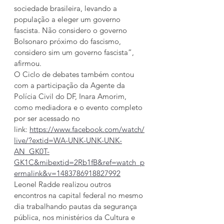
sociedade brasileira, levando a 
população a eleger um governo 
fascista. Não considero o governo 
Bolsonaro próximo do fascismo, 
considero sim um governo fascista”, 
afirmou.
O Ciclo de debates também contou 
com a participação da Agente da 
Polícia Civil do DF, Inara Amorim, 
como mediadora e o evento completo 
por ser acessado no 
link: 
https://www.facebook.com/watch/
live/?extid=WA-UNK-UNK-UNK-
AN_GK0T-
GK1C&mibextid=2Rb1fB&ref=watch_p
ermalink&v=1483786918827992
Leonel Radde realizou outros 
encontros na capital federal no mesmo 
dia trabalhando pautas da segurança 
pública, nos ministérios da Cultura e 