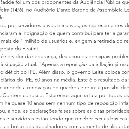
adde foi um dos proponentes da Audiência Pública qu
eira (14/6), no Auditório Dante Barone da Assembleia Leg
de.
do por servidores ativos e inativos, os representantes 
ciaram a indignação de quem contribui para ter a garan
mais de 1 milhão de usuários e, exigem a retirada do r
posta do Piratini.
 servidor da segurança, destacou os principais proble
à situação atual. “Apenas a reposição da inflação já reso
o déficit do IPE. Além disso, o governo Leite coloca c
ciários do IPE, 60 anos na média. Este é o resultado da f
e impede a renovação de quadros e retira a possibilida
. Contem conosco. Estaremos aqui na luta por todos os 
m há quase 10 anos sem nenhum tipo de reposição inflac
, ainda, as declarações falsas sobre as ditas prioridad
res e servidoras estão tendo que receber cestas básicas
ais o bolso dos trabalhadores com aumento de alíquotas