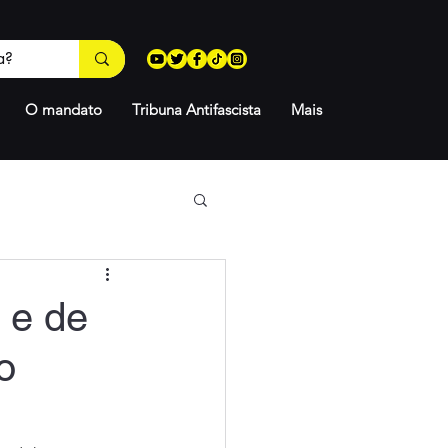
O mandato
Tribuna Antifascista
Mais
 e de
o