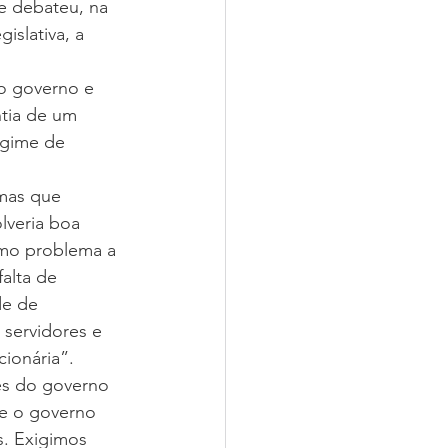
e debateu, na 
islativa, a 
do governo e 
tia de um 
egime de 
mas que 
lveria boa 
omo problema a 
alta de 
de de 
servidores e 
ionária”.
es do governo 
 e o governo 
. Exigimos 