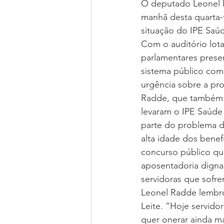
O deputado Leonel R
manhã desta quarta-f
situação do IPE Saú
Com o auditório lota
parlamentares presen
sistema público com 
urgência sobre a pro
Radde, que também é
levaram o IPE Saúde 
parte do problema d
alta idade dos benefi
concurso público qu
aposentadoria digna
servidoras que sofre
Leonel Radde lembrou
Leite. “Hoje servido
quer onerar ainda m