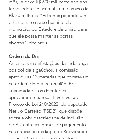
mês, já deve R$ 600 mil neste ano aos 
fornecedores e acumula um passivo de 
R$ 20 milhões. “Estamos pedindo um 
olhar para o nosso hospital do 
município, do Estado e da União para 
que ele possa manter as portas 
abertas”, declarou.
Ordem do Dia
Antes das manifestações das lideranças 
dos policiais gaúchos, a comissão 
aprovou as 13 matérias que constavam 
na ordem do dia da reunião. Por 
unanimidade, os deputados 
aprovaram o parecer favorável ao 
Projeto de Lei 240/2022, do deputado 
Neri, o Carteiro (PSDB), que dispõe 
sobre a obrigatoriedade de inclusão 
do Pix entre as formas de pagamento 
nas praças de pedágio do Rio Grande 
do Sul. O relator da matéria foi o 