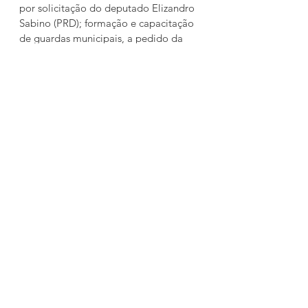
por solicitação do deputado Elizandro 
Sabino (PRD); formação e capacitação 
de guardas municipais, a pedido da 
Delegada Nadine (PSDB); e sobre o 
quadro dos servidores públicos que 
ficaram fora da reestruturação das 
carreiras, realizada pelo governo do 
Estado no ano passado. Por fim, o 
colegiado aprovou o pedido da 
deputada Stela Farias (PT) para 
promover o diálogo entre o governo e 
os servidores da segurança com o 
objetivo de buscar uma solução 
concreta para a valorização da 
categoria.
Participaram da reunião as deputadas 
Stela Farias (PT), Delegada Nadine 
(PSDB) e Patrícia Alba (MDB), os 
deputados Delegado Zucco 