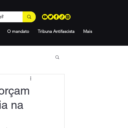
O mandato
Tribuna Antifascista
Mais
forçam
ia na