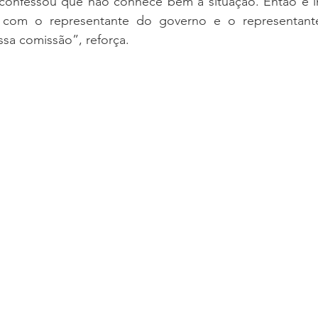
onfessou que não conhece bem a situação. Então é im
l com o representante do governo e o representant
sa comissão”, reforça.