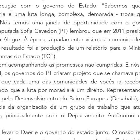
rlocução com o governo do Estado. “Sabemos que
ária é uma luta longa, complexa, demorada - troca g
. Nós temos uma janela de oportunidade com o gove
putada Sofia Cavedon (PT) lembrou que em 2011 presid
 Alegre. À época, a parlamentar visitou a comunidade
 resultado foi a produção de um relatório para o Minis
ontas do Estado (TCE).
vem acompanhando as promessas não cumpridas. E nós 
, os governos do PT criaram projeto que se chamava pro
m que cada uma das comunidades de vocês ia recebe
ndo que a luta por moradia é um direito. Representand
a pelo Desenvolvimento do Bairro Farrapos (Desabafa), 
cia da organização de um grupo de trabalho que atu
, principalmente com o Departamento Autônomo d
evar o Daer e o governo do estado junto. O nosso re