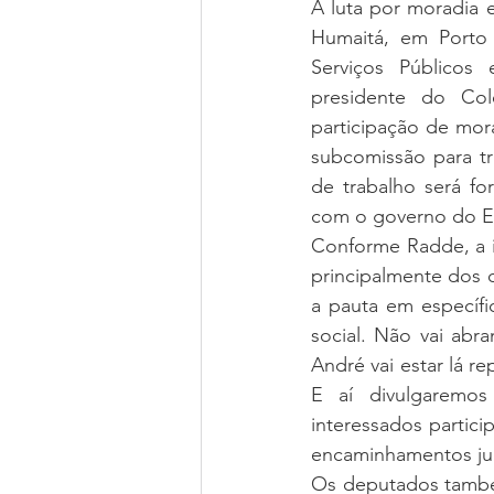
A luta por moradia e
Humaitá, em Porto 
Serviços Públicos 
presidente do Col
participação de mor
subcomissão para tra
de trabalho será fo
com o governo do E
Conforme Radde, a i
principalmente dos 
a pauta em específic
social. Não vai abr
André vai estar lá r
E aí divulgaremos
interessados partic
encaminhamentos jun
Os deputados também