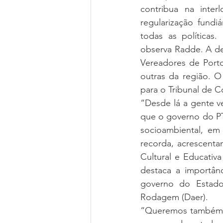
contribua na inte
regularização fundi
todas as políticas
observa Radde. A de
Vereadores de Porto
outras da região. O
para o Tribunal de C
“Desde lá a gente 
que o governo do PT
socioambiental, e
recorda, acrescenta
Cultural e Educativ
destaca a importân
governo do Estado
Rodagem (Daer).
“Queremos também l