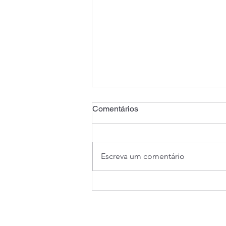
Comentários
Escreva um comentário
Audiência pública reforça
mobilização pelo fim do
confisco previdenciário de
aposentados e pensionistas
As