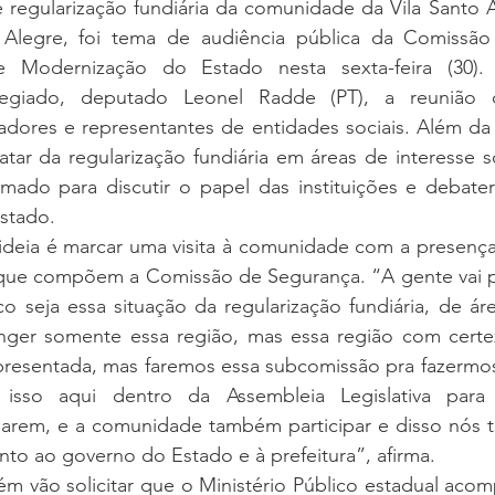
 regularização fundiária da comunidade da Vila Santo A
Alegre, foi tema de audiência pública da Comissão 
e Modernização do Estado nesta sexta-feira (30). 
egiado, deputado Leonel Radde (PT), a reunião 
adores e representantes de entidades sociais. Além da 
tar da regularização fundiária em áreas de interesse s
rmado para discutir o papel das instituições e debater
stado.
deia é marcar uma visita à comunidade com a presença
que compõem a Comissão de Segurança. “A gente vai p
o seja essa situação da regularização fundiária, de áre
anger somente essa região, mas essa região com certeza
epresentada, mas faremos essa subcomissão pra fazermos
 isso aqui dentro da Assembleia Legislativa para
iparem, e a comunidade também participar e disso nós t
to ao governo do Estado e à prefeitura”, afirma.
 vão solicitar que o Ministério Público estadual acom