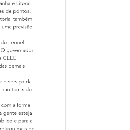
ha e Litoral. 
es de pontos. 
torial também 
 uma previsão 
tado Leonel 
“O governador 
 a CEEE 
 das demais 
 o serviço da 
 não tem sido 
 com a forma 
 gente esteja 
blico e para a 
etirou mais de 