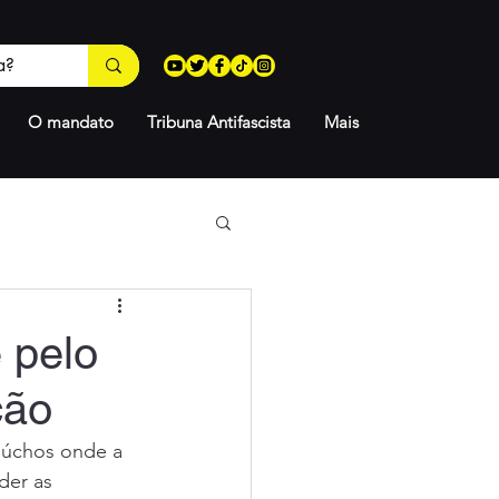
O mandato
Tribuna Antifascista
Mais
 pelo
ção
aúchos onde a 
der as 