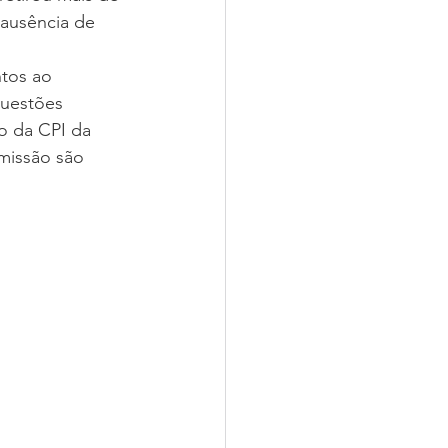
ausência de 
tos ao 
questões 
o da CPI da 
missão são 