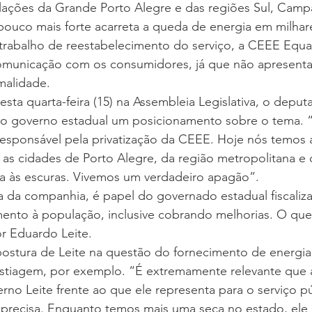
ções da Grande Porto Alegre e das regiões Sul, Campan
ouco mais forte acarreta a queda de energia em milhar
rabalho de reestabelecimento do serviço, a CEEE Equa
omunicação com os consumidores, já que não apresenta
malidade.
esta quarta-feira (15) na Assembleia Legislativa, o depu
do governo estadual um posicionamento sobre o tema. 
 responsável pela privatização da CEEE. Hoje nós temos
 as cidades de Porto Alegre, da região metropolitana e
ua às escuras. Vivemos um verdadeiro apagão”.
da companhia, é papel do governado estadual fiscalizar
ento à população, inclusive cobrando melhorias. O que
r Eduardo Leite.
stura de Leite na questão do fornecimento de energia
estiagem, por exemplo. “É extremamente relevante que a
no Leite frente ao que ele representa para o serviço pú
precisa. Enquanto temos mais uma seca no estado, ele r