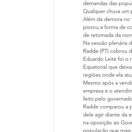
demandas das popula
Qualquer chuva um p
Além da demora no t
piorou a forma de c
de retomada da nor
Na sessão plenária d
Radde (PT) cobrou 
Eduardo Leite foi o
Equatorial que deixa
regiões onde ela at
Mesmo após a venda 
empresa e o atendim
feito pelo governado
Radde comparou a po
dele agir diante da 
na oposição ao Gover
população que mais 