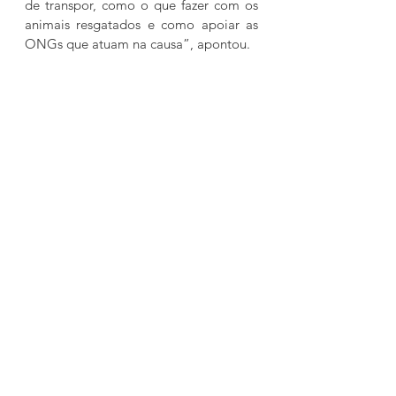
de transpor, como o que fazer com os 
animais resgatados e como apoiar as 
ONGs que atuam na causa”, apontou.
A audiência contou com participação 
de representantes de Ongs ligadas à 
causa animal,  Ministério Público, 
Defensoria Pública e  Conselho 
Regional de Veterinária.