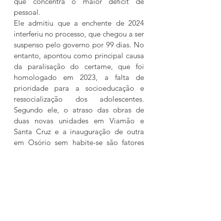
que concentra o maior déficit de 
pessoal.
Ele admitiu que a enchente de 2024 
interferiu no processo, que chegou a ser 
suspenso pelo governo por 99 dias. No 
entanto, apontou como principal causa 
da paralisação do certame, que foi 
homologado em 2023, a falta de 
prioridade para a socioeducação e 
ressocialização dos adolescentes. 
Segundo ele, o atraso das obras de 
duas novas unidades em Viamão e 
Santa Cruz e a inauguração de outra 
em Osório sem habite-se são fatores 
que impedem o chamamento dos 
aprovados e a abertura de novas vagas.
Santos pediu que a comissão fiscalize 
as obras paralisadas, a transposição de 
regime aprovado pela Assembleia 
Legislativa e os gastos excessivos com 
horas extras e cobrem a retomada do 