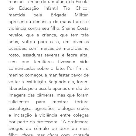
reunião, a mãe de um aluno da Escola 
de Educação Infantil Tio Chico, 
mantida pela Brigada Militar, 
apresentou denúncia de maus tratos e 
violência contra seu filho. Shaine Costa 
revelou que a criança, que tem três 
anos, voltou para casa, em diversas 
ocasiões, com marcas de mordidas no 
rosto, assaduras severas e febre alta, 
sem que familiares tivessem sido 
comunicados sobre o fato. Por fim, o 
menino começou a manifestar pavor de 
voltar à instituição. Segundo ela, foram 
liberadas pela escola apenas um dia de 
imagens das câmeras, mas que foram 
suficientes para mostrar tortura 
psicológica, agressões, diálogos cruéis 
e incitação à violência entre colegas 
por parte da professora. “A professora 
chegou ao cúmulo de dizer ao meu 
filho: 
chora, mas chora com vontade 