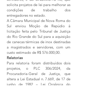
solicita projetos de lei para melhorar as 
condições de trabalho dos 
entregadores no estado.
A Câmara Municipal de Nova Roma do 
Sul enviou Moção de Repúdio à 
licitação feita pelo Tribunal de Justiça 
do Rio Grande do Sul para a aquisição 
de canecas térmicas de inox destinadas 
a magistrados e servidores, com um 
custo estimado de R$ 576.000,00.
Relatorias
Para relatoria foram distribuídos dois 
projetos, o PLC 306/2024, da 
Procuradoria-Geral de Justiça, que 
altera a Lei Estadual n. 7.669, de 17 de 
junho de 1982 – Lei Orgânica do 
Ministério Público do Rio Grande do 
Sul, será relatado pelo deputado 
Leonel Radde (PT), e o PL 172/2024, do 
deputado Elton Weber (PSB), que 