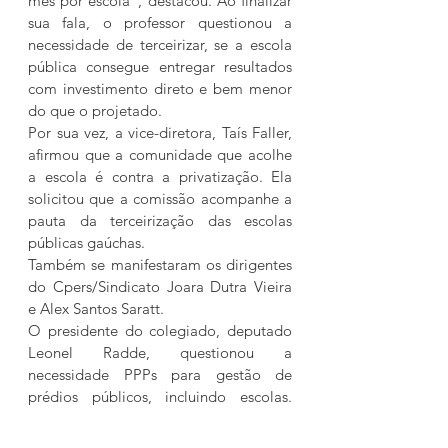
mês por escola", destacou. Ao finalizar 
sua fala, o professor questionou a 
necessidade de terceirizar, se a escola 
pública consegue entregar resultados 
com investimento direto e bem menor 
do que o projetado.
Por sua vez, a vice-diretora, Taís Faller, 
afirmou que a comunidade que acolhe 
a escola é contra a privatização. Ela 
solicitou que a comissão acompanhe a 
pauta da terceirização das escolas 
públicas gaúchas.
Também se manifestaram os dirigentes 
do Cpers/Sindicato Joara Dutra Vieira 
e Alex Santos Saratt.
O presidente do colegiado, deputado 
Leonel Radde, questionou a 
necessidade PPPs para gestão de 
prédios públicos, incluindo escolas. 
"Não faz o mínimo sentido, em termos 
de economicidade, acreditar que uma 