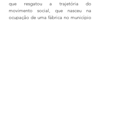
que resgatou a trajetória do 
movimento social, que nasceu na 
ocupação de uma fábrica no município 
de Gravataí. Hoje, o MTD tem caráter 
nacional e luta contra a precarização 
do trabalho e a supremacia do 
mercado sobre a dignidade humana.
O colegiado realizou 19 audiências 
públicas, 15 reuniões ordinárias e duas 
extraordinárias no primeiro semestre 
deste ano.
Composição
A CSSP é presidida pelo 
deputado Leonel Radde (PT) e tem 
como integrantes Stela Farias (PT/vice-
presidente), Delegada Nadine (PSDB), 
Patrícia Alba (MDB), Jeferson 
Fernandes (PT), Marcus Vinícius (PP), 
Issur Koch (PP), Airton Artus (PDT), 
Delegado Zucco (Republicanos), 
Cláudio Tatsch (PL) e Matheu Gomes 