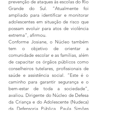
prevenção de ataques às escolas do Rio 
Grande do Sul. “Atualmente foi 
ampliado para identificar e monitorar 
adolescentes em situação de risco que 
possam evoluir para atos de violência 
extrema”, afirmou.
Conforme Josiane, o Núcleo também 
tem o objetivo de orientar a 
comunidade escolar e as famílias, além 
de capacitar os órgãos públicos como 
conselheiros tutelares, profissionais de 
saúde e assistência social. “Este é o 
caminho para garantir segurança e o 
bem-estar de toda a sociedade”, 
avaliou. Dirigente do Núcleo de Defesa 
da Criança e do Adolescente (Nudeca) 
da Defensoria Pública, Paula Simões 
Dutra de Oliveira destacou a 
importância de falar sobre educação 
digital e uso da telas pelos jovens.
Paula alertou sobre a responsabilidade 