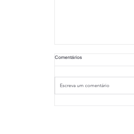
Comentários
Escreva um comentário
Audiência pública reforça
mobilização pelo fim do
confisco previdenciário de
aposentados e pensionistas
As
no RS