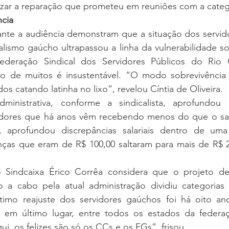
lizar a reparação que prometeu em reuniões com a categ
cia
rante a audiência demonstram que a situação dos servid
lismo gaúcho ultrapassou a linha da vulnerabilidade so
ederação Sindical dos Servidores Públicos do Rio 
ção de muitos é insustentável. “O modo sobrevivência f
os catando latinha no lixo”, revelou Cíntia de Oliveira.
ministrativa, conforme a sindicalista, aprofundou a 
idores que há anos vêm recebendo menos do que o sal
, aprofundou discrepâncias salariais dentro de uma
nças que eram de R$ 100,00 saltaram para mais de R$ 2 
 Sindcaixa Érico Corrêa considera que o projeto de 
do a cabo pela atual administração dividiu categorias
imo reajuste dos servidores gaúchos foi há oito ano
 em último lugar, entre todos os estados da federaç
qui, os felizes são só os CCs e os FGs”, frisou.