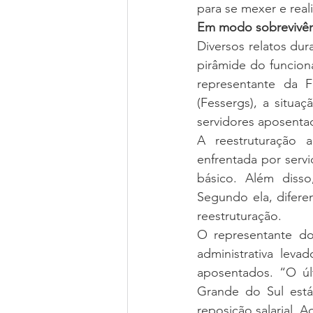
para se mexer e rea
Em modo sobrevivên
Diversos relatos du
pirâmide do funciona
representante da F
(Fessergs), a situa
servidores aposentad
A reestruturação ad
enfrentada por serv
básico. Além disso
Segundo ela, difere
reestruturação.
O representante do
administrativa leva
aposentados. “O últ
Grande do Sul está
reposição salarial. A