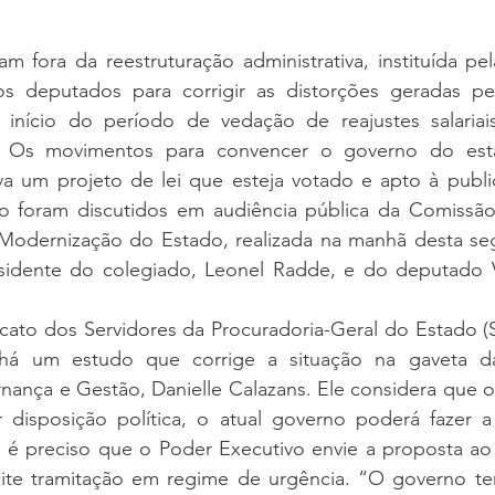
am fora da reestruturação administrativa, instituída pela
 deputados para corrigir as distorções geradas pe
 início do período de vedação de reajustes salariai
al. Os movimentos para convencer o governo do esta
iva um projeto de lei que esteja votado e apto à publi
lho foram discutidos em audiência pública da Comissão
 Modernização do Estado, realizada na manhã desta segu
esidente do colegiado, Leonel Radde, e do deputado Val
cato dos Servidores da Procuradoria-Geral do Estado (S
há um estudo que corrige a situação na gaveta da 
nança e Gestão, Danielle Calazans. Ele considera que o
disposição política, o atual governo poderá fazer a
, é preciso que o Poder Executivo envie a proposta ao
cite tramitação em regime de urgência. “O governo te