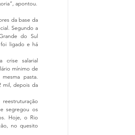
oria”, apontou.
ores da base da 
cial. Segundo a 
Grande do Sul 
oi ligado e há 
crise salarial 
ário mínimo de 
 mesma pasta. 
mil, depois da 
reestruturação 
 e segregou os 
s. Hoje, o Rio 
ão, no quesito 